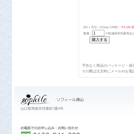
約2ヶ月分（255mg×180粒）
￥8,100 
数量 :
※軽減税率対象商品
予告なく商品のパッケージ・成
その際は注文時にメールやお電
山口県周南市河東町5番4号