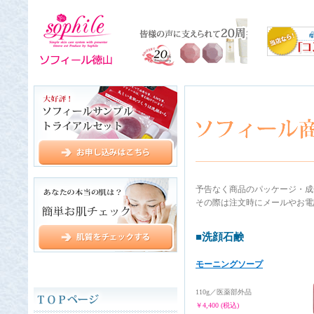
予告なく商品のパッケージ・成
その際は注文時にメールやお電
■洗顔石鹸
モーニングソープ
110g／医薬部外品
￥4,400 (税込)