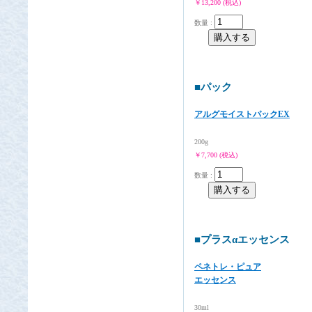
￥13,200 (税込)
数量 :
■パック
アルグモイストパックEX
200g
￥7,700 (税込)
数量 :
■プラスαエッセンス
ペネトレ・ピュア
エッセンス
30ml